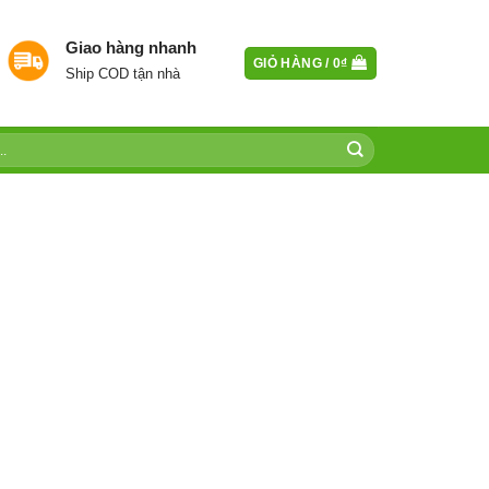
Giao hàng nhanh
GIỎ HÀNG /
0
₫
Ship COD tận nhà