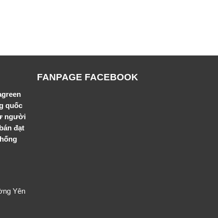
FANPAGE FACEBOOK
agreen
ng quốc
ư người
bán đạt
thống
ường Yên