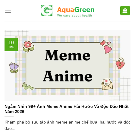
Skip
to
content
10
Th6
Ngắm Nhìn 99+ Ảnh Meme Anime Hài Hước Và Độc Đáo Nhất
Năm 2026
Khám phá bộ sưu tập ảnh meme anime chế bựa, hài hước và độc
đáo...