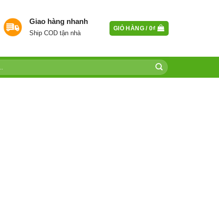
Giao hàng nhanh
GIỎ HÀNG /
0
₫
Ship COD tận nhà