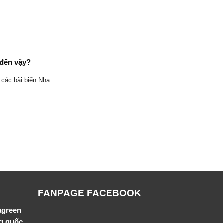
 đến vậy?
các bãi biển Nha...
FANPAGE FACEBOOK
agreen
ng quốc