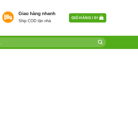
Giao hàng nhanh
GIỎ HÀNG /
0
₫
Ship COD tận nhà