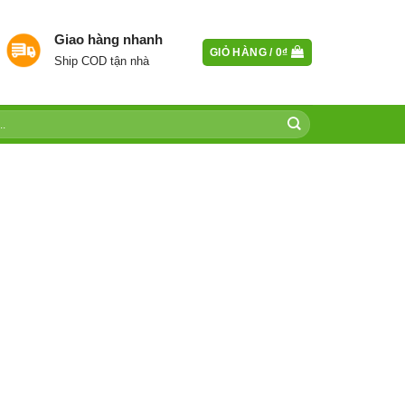
Giao hàng nhanh
GIỎ HÀNG /
0
₫
Ship COD tận nhà