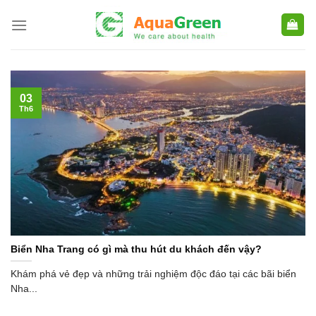
Skip
to
content
03
Th6
Biển Nha Trang có gì mà thu hút du khách đến vậy?
Khám phá vẻ đẹp và những trải nghiệm độc đáo tại các bãi biển
Nha...