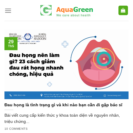
Skip
to
content
29
Th5
Đau họng là tình trạng gì và khi nào bạn cần đi gặp bác sĩ
Bài viết cung cấp kiến thức y khoa toàn diện về nguyên nhân,
triệu chứng...
10 COMMENTS