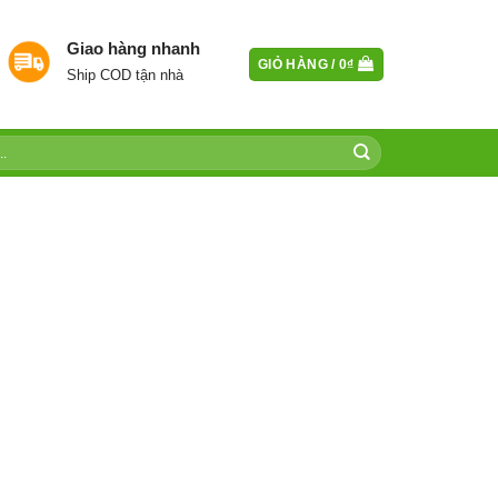
Giao hàng nhanh
GIỎ HÀNG /
0
₫
Ship COD tận nhà