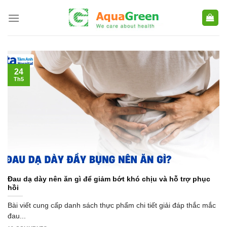
Skip
to
content
24
Th5
Đau dạ dày nên ăn gì để giảm bớt khó chịu và hỗ trợ phục
hồi
Bài viết cung cấp danh sách thực phẩm chi tiết giải đáp thắc mắc
đau...