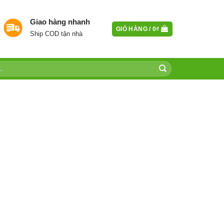
Giao hàng nhanh
GIỎ HÀNG /
0
₫
Ship COD tận nhà