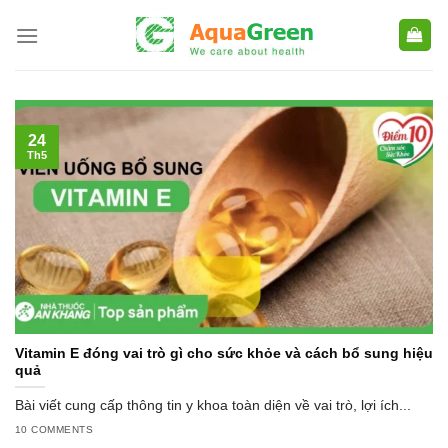
Skip
to
content
24
Th5
Vitamin E đóng vai trò gì cho sức khỏe và cách bổ sung hiệu
quả
Bài viết cung cấp thông tin y khoa toàn diện về vai trò, lợi ích...
10 COMMENTS