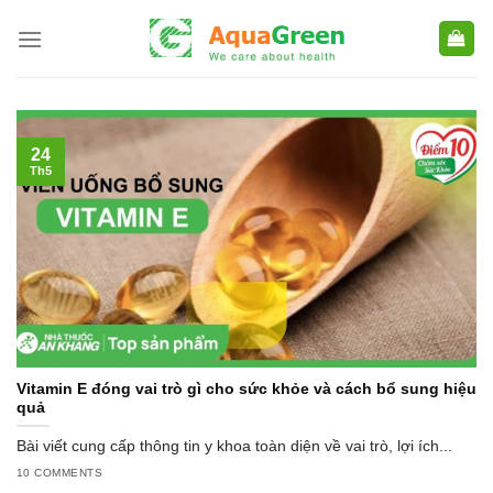
Skip
to
content
24
Th5
Vitamin E đóng vai trò gì cho sức khỏe và cách bổ sung hiệu
quả
Bài viết cung cấp thông tin y khoa toàn diện về vai trò, lợi ích...
10 COMMENTS