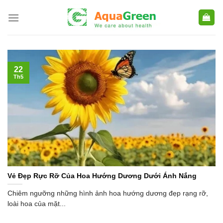
Skip
to
content
22
Th5
Vẻ Đẹp Rực Rỡ Của Hoa Hướng Dương Dưới Ánh Nắng
Chiêm ngưỡng những hình ảnh hoa hướng dương đẹp rạng rỡ,
loài hoa của mặt...