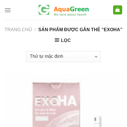
Skip
to
content
TRANG CHỦ
/
SẢN PHẨM ĐƯỢC GẮN THẺ “EXOHA”
LỌC