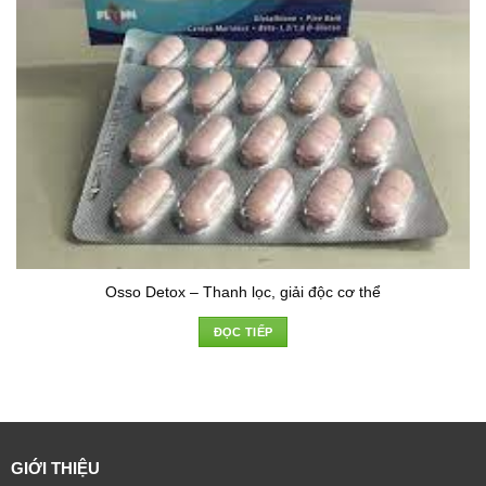
Osso Detox – Thanh lọc, giải độc cơ thể
ĐỌC TIẾP
GIỚI THIỆU