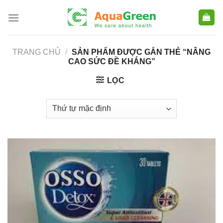
Skip
to
content
TRANG CHỦ
/
SẢN PHẨM ĐƯỢC GẮN THẺ “NÂNG
CAO SỨC ĐỀ KHÁNG”
LỌC