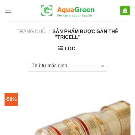
Skip
to
content
TRANG CHỦ
/
SẢN PHẨM ĐƯỢC GẮN THẺ
“TRICELL”
LỌC
-50%