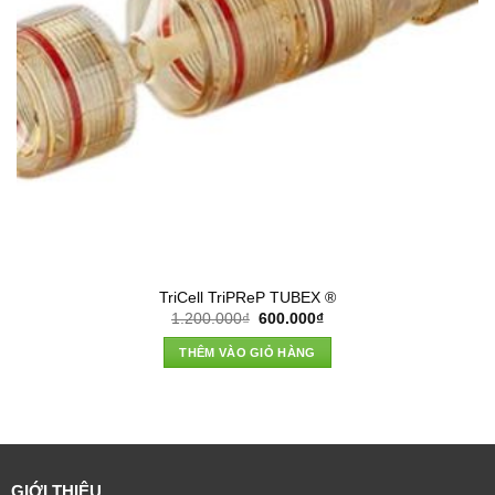
TriCell TriPReP TUBEX ®
Giá
Giá
1.200.000
₫
600.000
₫
gốc
hiện
là:
tại
THÊM VÀO GIỎ HÀNG
1.200.000₫.
là:
600.000₫.
GIỚI THIỆU