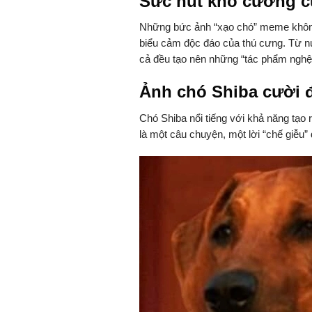
Sức hút khó cưỡng 
Những bức ảnh “xạo chó” meme không 
biểu cảm độc đáo của thú cưng. Từ nụ
cả đều tạo nên những “tác phẩm nghệ t
Ảnh chó Shiba cười 
Chó Shiba nổi tiếng với khả năng tạo
là một câu chuyện, một lời “chế giễu”