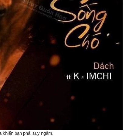
a khiến bạn phải suy ngẫm.