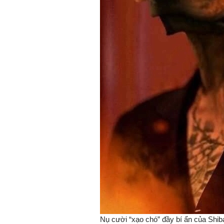
Nụ cười “xạo chó” đầy bí ẩn của Shib