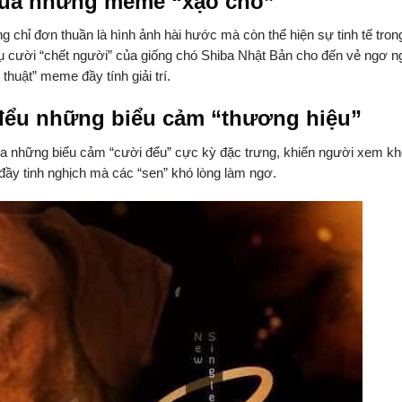
của những meme “xạo chó”
chỉ đơn thuần là hình ảnh hài hước mà còn thể hiện sự tinh tế tro
 cười “chết người” của giống chó Shiba Nhật Bản cho đến vẻ ngơ ngá
huật” meme đầy tính giải trí.
đểu những biểu cảm “thương hiệu”
 ra những biểu cảm “cười đểu” cực kỳ đặc trưng, khiến người xem k
 đầy tinh nghịch mà các “sen” khó lòng làm ngơ.