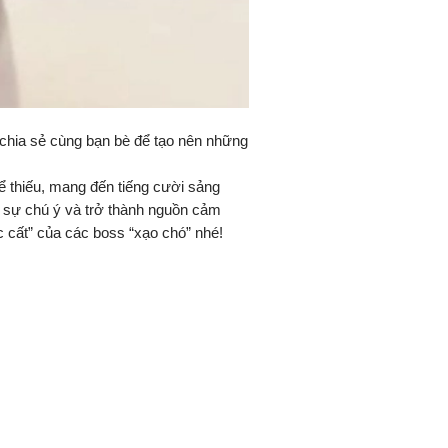
chia sẻ cùng bạn bè để tạo nên những
hể thiếu, mang đến tiếng cười sảng
út sự chú ý và trở thành nguồn cảm
cất” của các boss “xạo chó” nhé!