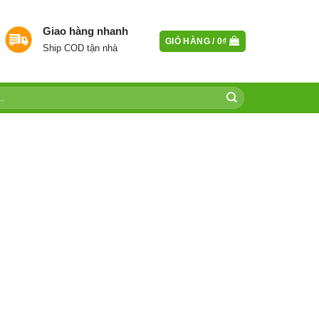
Giao hàng nhanh
GIỎ HÀNG /
0
₫
Ship COD tận nhà