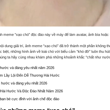
h meme “xạo chó” độc đáo này về máy để làm avatar, ảnh bìa hoặc 
 nội dung giải trí, ảnh meme “xạo chó” đã trở thành một phần không t
c biệt, những hình ảnh về loài chó với biểu cảm “khó đỡ” luôn thu h
úng ta hãy cùng nhau khám phá những khoảnh khắc “chất như nước 
hước và đáng yêu nhất năm 2026
ảm Lầy Lội Đến Dễ Thương Hài Hước
 hước và đáng yêu nhất 2026
Hài Hước Và Độc Đáo Nhất Năm 2026
bạn bè cực đỉnh với ảnh chế độc đáo