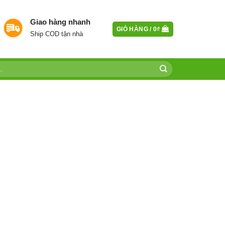
Giao hàng nhanh
GIỎ HÀNG /
0
₫
Ship COD tận nhà