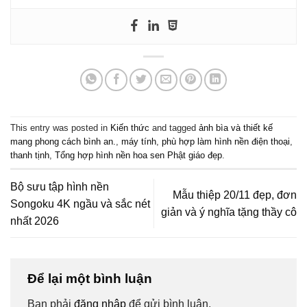
This entry was posted in
Kiến thức
and tagged
ảnh bìa và thiết kế
mang phong cách bình an.
,
máy tính
,
phù hợp làm hình nền điện thoại
,
thanh tịnh
,
Tổng hợp hình nền hoa sen Phật giáo đẹp
.
Bộ sưu tập hình nền
Mẫu thiệp 20/11 đẹp, đơn
Songoku 4K ngầu và sắc nét
giản và ý nghĩa tặng thầy cô
nhất 2026
Để lại một bình luận
Bạn phải
đăng nhập
để gửi bình luận.