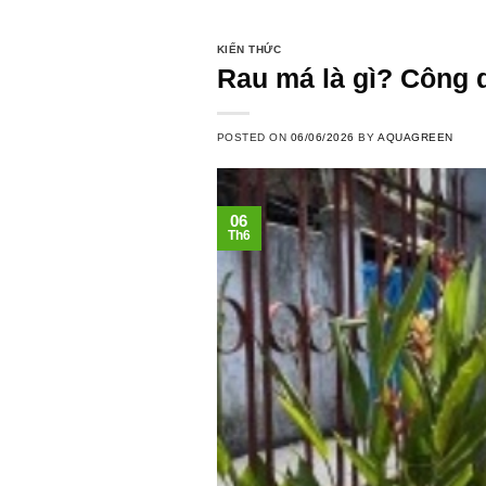
KIẾN THỨC
Rau má là gì? Công 
POSTED ON
06/06/2026
BY
AQUAGREEN
06
Th6