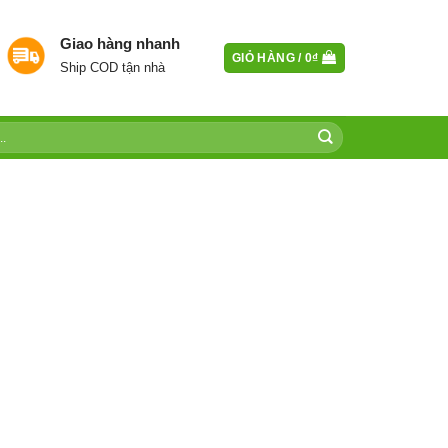
Giao hàng nhanh
GIỎ HÀNG /
0
₫
Ship COD tận nhà