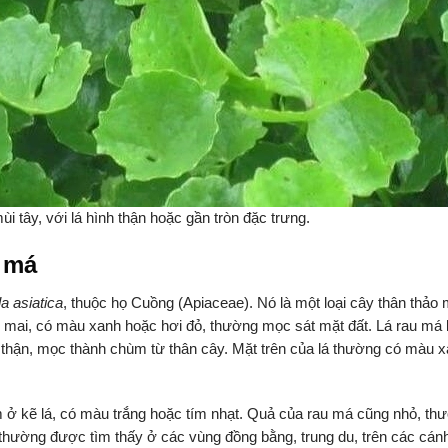
i tây, với lá hình thận hoặc gần tròn đặc trưng.
 má
a asiatica
, thuộc họ Cuồng (Apiaceae). Nó là một loại cây thân thảo
ai, có màu xanh hoặc hơi đỏ, thường mọc sát mặt đất. Lá rau má là
 thận, mọc thành chùm từ thân cây. Mặt trên của lá thường có màu x
ở kẽ lá, có màu trắng hoặc tím nhạt. Quả của rau má cũng nhỏ, t
, thường được tìm thấy ở các vùng đồng bằng, trung du, trên các cán