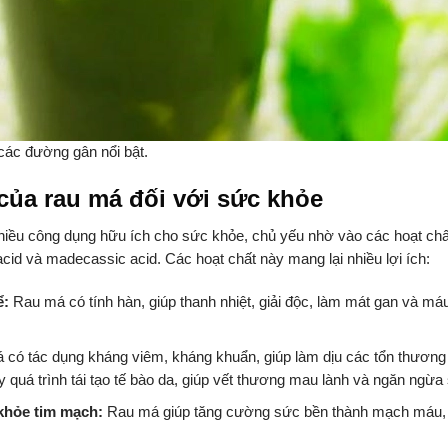
các đường gân nổi bật.
của rau má đối với sức khỏe
hiều công dụng hữu ích cho sức khỏe, chủ yếu nhờ vào các hoạt chấ
acid và madecassic acid. Các hoạt chất này mang lại nhiều lợi ích:
ể:
Rau má có tính hàn, giúp thanh nhiệt, giải độc, làm mát gan và máu
có tác dụng kháng viêm, kháng khuẩn, giúp làm dịu các tổn thươn
y quá trình tái tạo tế bào da, giúp vết thương mau lành và ngăn ngừa
khỏe tim mạch:
Rau má giúp tăng cường sức bền thành mạch máu, cải