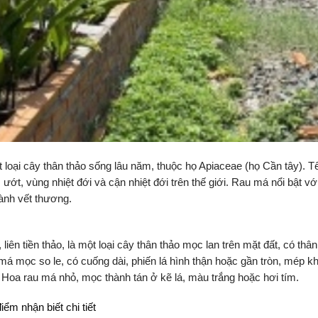
loại cây thân thảo sống lâu năm, thuộc họ Apiaceae (họ Cần tây). T
ớt, vùng nhiệt đới và cận nhiệt đới trên thế giới. Rau má nổi bật vớ
lành vết thương.
 liên tiền thảo, là một loại cây thân thảo mọc lan trên mặt đất, có thâ
má mọc so le, có cuống dài, phiến lá hình thận hoặc gần tròn, mép k
 Hoa rau má nhỏ, mọc thành tán ở kẽ lá, màu trắng hoặc hơi tím.
iểm nhận biết chi tiết