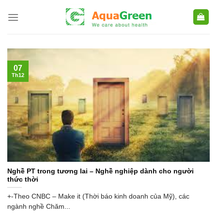
Skip
to
content
07
Th12
Nghề PT trong tương lai – Nghề nghiệp dành cho người
thức thời
+-Theo CNBC – Make it (Thời báo kinh doanh của Mỹ), các
ngành nghề Chăm...