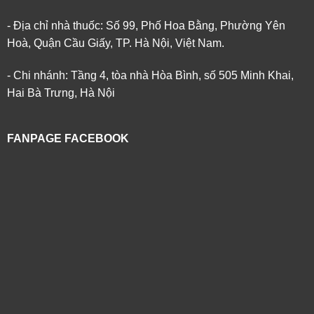
- Địa chỉ nhà thuốc: Số 99, Phố Hoa Bằng, Phường Yên
Hoà, Quận Cầu Giấy, TP. Hà Nội, Việt Nam.
- Chi nhánh: Tầng 4, tòa nhà Hòa Bình, số 505 Minh Khai,
Hai Bà Trưng, Hà Nội
FANPAGE FACEBOOK