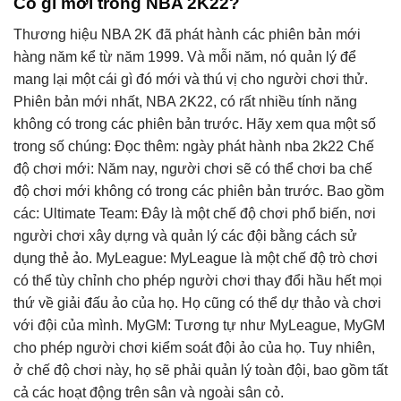
Có gì mới trong NBA 2K22?
Thương hiệu NBA 2K đã phát hành các phiên bản mới
hàng năm kể từ năm 1999. Và mỗi năm, nó quản lý để
mang lại một cái gì đó mới và thú vị cho người chơi thử.
Phiên bản mới nhất, NBA 2K22, có rất nhiều tính năng
không có trong các phiên bản trước. Hãy xem qua một số
trong số chúng: Đọc thêm: ngày phát hành nba 2k22 Chế
độ chơi mới: Năm nay, người chơi sẽ có thể chơi ba chế
độ chơi mới không có trong các phiên bản trước. Bao gồm
các: Ultimate Team: Đây là một chế độ chơi phổ biến, nơi
người chơi xây dựng và quản lý các đội bằng cách sử
dụng thẻ ảo. MyLeague: MyLeague là một chế độ trò chơi
có thể tùy chỉnh cho phép người chơi thay đổi hầu hết mọi
thứ về giải đấu ảo của họ. Họ cũng có thể dự thảo và chơi
với đội của mình. MyGM: Tương tự như MyLeague, MyGM
cho phép người chơi kiểm soát đội ảo của họ. Tuy nhiên,
ở chế độ chơi này, họ sẽ phải quản lý toàn đội, bao gồm tất
cả các hoạt động trên sân và ngoài sân cỏ.