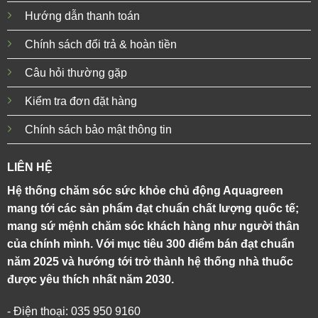
Hướng dẫn thanh toán
Chính sách đổi trả & hoàn tiền
Câu hỏi thường gặp
Kiểm tra đơn đặt hàng
Chính sách bảo mật thông tin
LIÊN HỆ
Hệ thống chăm sóc sức khỏe chủ động Aquagreen
mang tới các sản phẩm đạt chuẩn chất lượng quốc tế;
mang sứ mệnh chăm sóc khách hàng như người thân
của chính mình. Với mục tiêu 300 điểm bán đạt chuẩn
năm 2025 và hướng tới trở thành hệ thống nhà thuốc
được yêu thích nhất năm 2030.
- Điện thoại: 035 950 9160