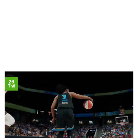
26
Th8