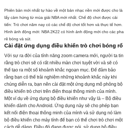
Phiên bản mới nhất tự hào về một bản nhạc nền mới được cho là
lấy cảm hứng từ mùa giải NBA mới nhất. Chế độ chơi được cải
tiến: Trò chơi năm nay có các chế độ chơi tốt hơn và thực tế hơn.
Hình ảnh động mới: NBA 2K22 có hình ảnh động mới cho các pha
rê bóng và sút.
Cài đặt ứng dụng điều khiển trò chơi bóng rổ
Với sự ra đời của tính năng zoom camera mới, người ta tin
rằng trò chơi sẽ có rất nhiều màn chơi tuyệt vời và sẽ có
thể tạo ra một số khoảnh khắc ngoạn mục. Để đảm bảo
rằng bạn có thể trải nghiệm những khoảnh khắc này khi
chúng diễn ra, bạn nên cài đặt một ứng dụng mô phỏng bộ
điều khiển trò chơi trên điện thoại thông minh của mình.
Một ví dụ về ứng dụng bộ điều khiển như vậy là – Bộ điều
khiển dành cho Android. Ứng dụng này sẽ cho phép bạn
kết nối điện thoại thông minh của mình và sử dụng nó làm
bộ điều khiển cho máy tính để bạn có thể chơi trò chơi một
cách dễ dàng. Điều đó đang được nói, sử dụng bộ điều