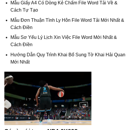
Mẫu Giấy A4 Có Dòng Kẻ Chấm File Word Tải Về &
Cách Tự Tạo
Mẫu Đơn Thuận Tình Ly Hôn File Word Tải Mới Nhất &
Cách Điền
Mẫu Sơ Yếu Lý Lịch Xin Việc File Word Mới Nhất &
Cách Điền
Hướng Dẫn Quy Trình Khai Bổ Sung Tờ Khai Hải Quan
Mới Nhất