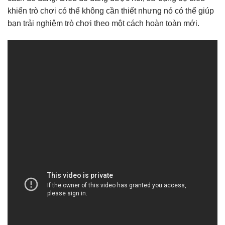
khiển trò chơi có thể không cần thiết nhưng nó có thể giúp
bạn trải nghiệm trò chơi theo một cách hoàn toàn mới.