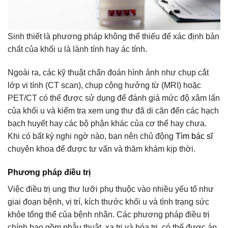
Sinh thiết là phương pháp không thể thiếu để xác định bản
chất của khối u là lành tính hay ác tính.
Ngoài ra, các kỹ thuật chẩn đoán hình ảnh như chụp cắt
lớp vi tính (CT scan), chụp cộng hưởng từ (MRI) hoặc
PET/CT có thể được sử dụng để đánh giá mức độ xâm lấn
của khối u và kiểm tra xem ung thư đã di căn đến các hạch
bạch huyết hay các bộ phận khác của cơ thể hay chưa.
Khi có bất kỳ nghi ngờ nào, bạn nên chủ động
Tìm bác sĩ
chuyên khoa để được tư vấn và thăm khám kịp thời.
Phương pháp điều trị
Việc điều trị ung thư lưỡi phụ thuộc vào nhiều yếu tố như
giai đoạn bệnh, vị trí, kích thước khối u và tình trạng sức
khỏe tổng thể của bệnh nhân. Các phương pháp điều trị
chính bao gồm phẫu thuật, xạ trị và hóa trị, có thể được áp