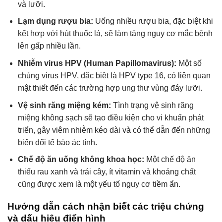
và lưỡi.
Lạm dụng rượu bia:
Uống nhiều rượu bia, đặc biệt khi
kết hợp với hút thuốc lá, sẽ làm tăng nguy cơ mắc bệnh
lên gấp nhiều lần.
Nhiễm virus HPV (Human Papillomavirus):
Một số
chủng virus HPV, đặc biệt là HPV type 16, có liên quan
mật thiết đến các trường hợp ung thư vùng đáy lưỡi.
Vệ sinh răng miệng kém:
Tình trạng vệ sinh răng
miệng không sạch sẽ tạo điều kiện cho vi khuẩn phát
triển, gây viêm nhiễm kéo dài và có thể dẫn đến những
biến đổi tế bào ác tính.
Chế độ ăn uống không khoa học:
Một chế độ ăn
thiếu rau xanh và trái cây, ít vitamin và khoáng chất
cũng được xem là một yếu tố nguy cơ tiềm ẩn.
Hướng dẫn cách nhận biết các triệu chứng
và dấu hiệu điển hình