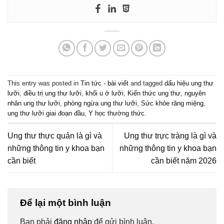
This entry was posted in
Tin tức - bài viết
and tagged
dấu hiệu ung thư
lưỡi
,
điều trị ung thư lưỡi
,
khối u ở lưỡi
,
Kiến thức ung thư
,
nguyên
nhân ung thư lưỡi
,
phòng ngừa ung thư lưỡi
,
Sức khỏe răng miệng
,
ung thư lưỡi giai đoạn đầu
,
Y học thường thức
.
Ung thư thực quản là gì và
Ung thư trực tràng là gì và
những thông tin y khoa bạn
những thông tin y khoa bạn
cần biết
cần biết năm 2026
Để lại một bình luận
Bạn phải
đăng nhập
để gửi bình luận.