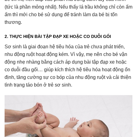
(tức là phần mỏng nhất). Nếu thấy lá trầu không chỉ còn ấm
ấm thì mới cho bé sử dụng để tránh làm da bé bị tổn
thương.
2. THỰC HIỆN BÀI TẬP ĐẠP XE HOẶC CO DUỖI GỐI
Sơ sinh là giai đoạn hệ tiêu hóa của trẻ chưa phát triển,
nhu động ruột hoạt động kém. Vì vậy, mẹ nên cho bé vận
động nhẹ nhàng bằng cách áp dụng bài tập đạp xe hoặc
co duỗi đầu gối… giúp kích thích hệ tiêu hóa hoạt động ổn
định, tăng cường sự co bóp của nhu động ruột và cải thiện
tình trạng táo bón ở trẻ sơ sinh.