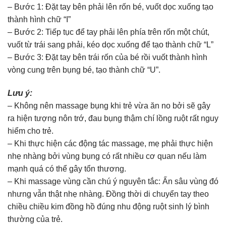
– Bước 1: Đặt tay bên phải lên rốn bé, vuốt dọc xuống tạo
thành hình chữ “I”
– Bước 2: Tiếp tục để tay phải lên phía trên rốn một chút,
vuốt từ trái sang phải, kéo dọc xuống để tạo thành chữ “L”
– Bước 3: Đặt tay bên trái rốn của bé rồi vuốt thành hình
vòng cung trên bụng bé, tạo thành chữ “U”.
Lưu ý:
– Không nên massage bụng khi trẻ vừa ăn no bởi sẽ gây
ra hiện tượng nôn trớ, đau bụng thậm chí lồng ruột rất nguy
hiểm cho trẻ.
– Khi thực hiện các động tác massage, mẹ phải thực hiện
nhẹ nhàng bởi vùng bụng có rất nhiều cơ quan nếu làm
mạnh quá có thể gây tổn thương.
– Khi massage vùng cần chú ý nguyên tắc: Ấn sâu vùng đó
nhưng vẫn thật nhẹ nhàng. Đồng thời di chuyển tay theo
chiều chiều kim đồng hồ đúng nhu động ruột sinh lý bình
thường của trẻ.