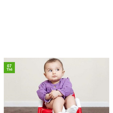
07
Th6