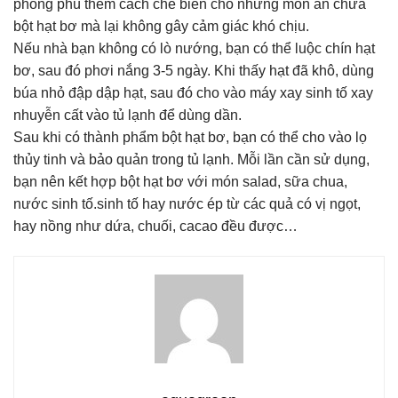
phong phú thêm cách chế biến cho những món ăn chứa
bột hạt bơ mà lại không gây cảm giác khó chịu.
Nếu nhà bạn không có lò nướng, bạn có thể luộc chín hạt
bơ, sau đó phơi nắng 3-5 ngày. Khi thấy hạt đã khô, dùng
búa nhỏ đập dập hạt, sau đó cho vào máy xay sinh tố xay
nhuyễn cất vào tủ lạnh để dùng dần.
Sau khi có thành phẩm bột hạt bơ, bạn có thể cho vào lọ
thủy tinh và bảo quản trong tủ lạnh. Mỗi lần cần sử dụng,
bạn nên kết hợp bột hạt bơ với món salad, sữa chua,
nước sinh tố.sinh tố hay nước ép từ các quả có vị ngọt,
hay nồng như dứa, chuối, cacao đều được…