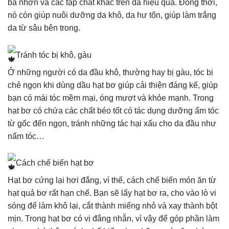
bã nhờn và các tạp chất khác trên da hiệu quả. Đồng thời,
nó còn giúp nuôi dưỡng da khô, da hư tổn, giúp làm trắng
da từ sâu bên trong.
Tránh tóc bị khô, gàu
Ở những người có da đầu khô, thường hay bị gàu, tóc bị
chẻ ngọn khi dùng dầu hạt bơ giúp cải thiện đáng kể, giúp
bạn có mái tóc mềm mại, óng mượt và khỏe mạnh. Trong
hạt bơ có chứa các chất béo tốt có tác dụng dưỡng ẩm tóc
từ gốc đến ngọn, tránh những tác hại xấu cho da đầu như
nấm tóc…
Cách chế biến hạt bơ
Hạt bơ cứng lại hơi đắng, vì thế, cách chế biến món ăn từ
hạt quả bơ rất hạn chế. Bạn sẽ lấy hạt bơ ra, cho vào lò vi
sóng để làm khô lại, cắt thành miếng nhỏ và xay thành bột
mịn. Trong hạt bơ có vị đắng nhẫn, vì vậy để góp phần làm