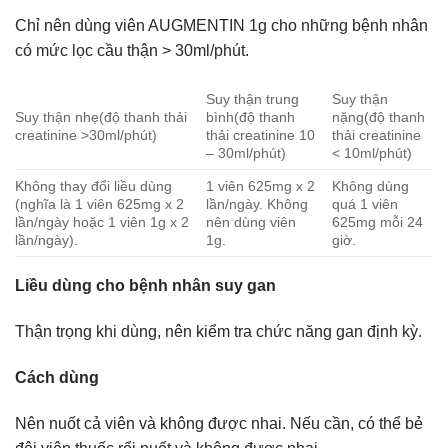
Chỉ nên dùng viên AUGMENTIN 1g cho những bệnh nhân
có mức lọc cầu thận > 30ml/phút.
Suy thận trung
Suy thận
Suy thận nhẹ(độ thanh thải
bình(độ thanh
nặng(độ thanh
creatinine >30ml/phút)
thải creatinine 10
thải creatinine
– 30ml/phút)
< 10ml/phút)
Không thay đổi liều dùng
1 viên 625mg x 2
Không dùng
(nghĩa là 1 viên 625mg x 2
lần/ngày. Không
quá 1 viên
lần/ngày hoặc 1 viên 1g x 2
nên dùng viên
625mg mỗi 24
lần/ngày).
1g.
giờ.
Liều dùng cho bệnh nhân suy gan
Thận trọng khi dùng, nên kiểm tra chức năng gan định kỳ.
Cách dùng
Nên nuốt cả viên và không được nhai. Nếu cần, có thể bẻ