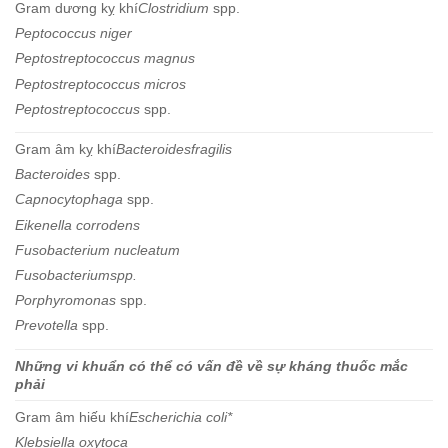
Gram dương kỵ khí
Clostridium
spp.
Peptococcus niger
Peptostreptococcus magnus
Peptostreptococcus micros
Peptostreptococcus
spp.
Gram âm kỵ khí
Bacteroidesfragilis
Bacteroides
spp.
Capnocytophaga
spp.
Eikenella corrodens
Fusobacterium nucleatum
Fusobacteriumspp.
Porphyromonas
spp.
Prevotella
spp.
Những vi khuẩn có thể có vấn đề về sự kháng thuốc mắc
phải
Gram âm hiếu khí
Escherichia coli*
Klebsiella oxytoca