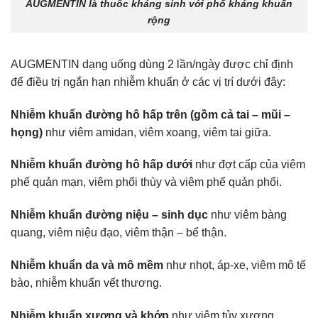
AUGMENTIN là thuốc kháng sinh với phổ kháng khuẩn
rộng
AUGMENTIN dạng uống dùng 2 lần/ngày được chỉ định
để điều trị ngắn hạn nhiễm khuẩn ở các vị trí dưới đây:
Nhiễm khuẩn đường hô hấp trên (gồm cả tai – mũi –
họng)
như viêm amidan, viêm xoang, viêm tai giữa.
Nhiễm khuẩn đường hô hấp dưới
như đợt cấp của viêm
phế quản mạn, viêm phổi thùy và viêm phế quản phổi.
Nhiễm khuẩn đường niệu – sinh dục
như viêm bàng
quang, viêm niệu đạo, viêm thận – bể thận.
Nhiễm khuẩn da và mô mềm
như nhọt, áp-xe, viêm mô tế
bào, nhiễm khuẩn vết thương.
Nhiễm khuẩn xương và khớp
như viêm tủy xương.