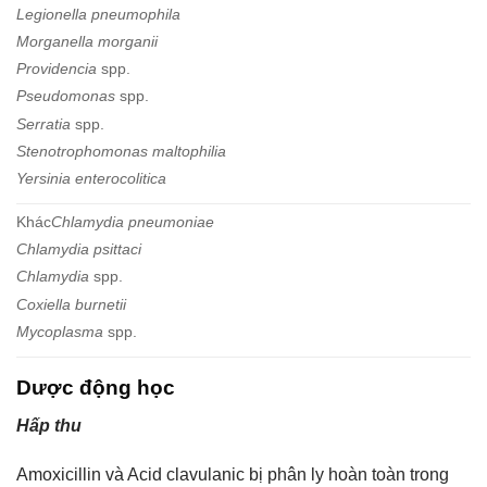
Legionella pneumophila
Morganella morganii
Providencia
spp.
Pseudomonas
spp.
Serratia
spp.
Stenotrophomonas maltophilia
Yersinia enterocolitica
Khác
Chlamydia pneumoniae
Chlamydia psittaci
Chlamydia
spp.
Coxiella burnetii
Mycoplasma
spp.
Dược động học
Hấp thu
Amoxicillin và Acid clavulanic bị phân ly hoàn toàn trong