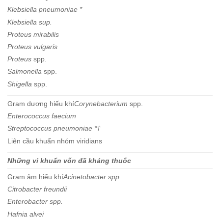
Klebsiella pneumoniae *
Klebsiella sup.
Proteus mirabilis
Proteus vulgaris
Proteus
spp.
Salmonella
spp.
Shigella
spp.
Gram dương hiếu khí
Corynebacterium
spp.
Enterococcus faecium
Streptococcus pneumoniae *
†
Liên cầu khuẩn nhóm viridians
Những vi khuẩn vốn đã kháng thuốc
Gram âm hiếu khí
Acinetobacter spp.
Citrobacter freundii
Enterobacter spp.
Hafnia alvei