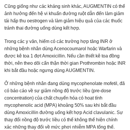
Cũng giống như các kháng sinh khác, AUGMENTIN có thể
ảnh hưởng đến hệ vi khuẩn đường ruột dẫn đến làm giảm
tái hấp thu oestrogen và làm giảm hiệu quả của các thuốc
tránh thai đường uống dùng kết hợp.
Trong các y văn, hiếm có các trường hợp tăng INR ở
những bệnh nhân dùng Acenocoumarol hoặc Warfarin và
được kê toa 1 đợt Amoxicillin. Nếu cần thiết kê toa đồng
thời, nên theo dõi cẩn thận thời gian Prothrombin hoặc INR
khi bắt đầu hoặc ngưng dùng AUGMENTIN.
Ở những bệnh nhân đang dùng mycophenolate mofetil, đã
có báo cáo về sự giảm nồng độ trước liều (pre-dose
concentration) của chất chuyển hóa có hoạt tính
mycophenolic acid (MPA) khoảng 50% sau khi bắt đầu
dùng Amoxicillin đường uống kết hợp Acid clavulanic. Sự
thay đổi nồng độ trước liều có thể không thể hiện chính
xác những thay đổi về mức phơi nhiễm MPA tổng thể.