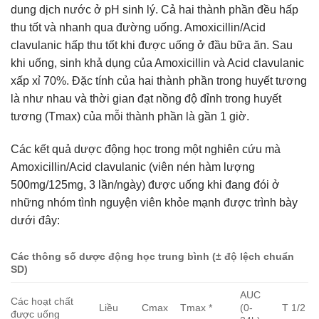
dung dịch nước ở pH sinh lý. Cả hai thành phần đều hấp
thu tốt và nhanh qua đường uống. Amoxicillin/Acid
clavulanic hấp thu tốt khi được uống ở đầu bữa ăn. Sau
khi uống, sinh khả dụng của Amoxicillin và Acid clavulanic
xấp xỉ 70%. Đặc tính của hai thành phần trong huyết tương
là như nhau và thời gian đạt nồng độ đỉnh trong huyết
tương (Tmax) của mỗi thành phần là gần 1 giờ.
Các kết quả dược động học trong một nghiên cứu mà
Amoxicillin/Acid clavulanic (viên nén hàm lượng
500mg/125mg, 3 lần/ngày) được uống khi đang đói ở
những nhóm tình nguyện viên khỏe mạnh được trình bày
dưới đây:
Các thông số dược động học trung bình (± độ lệch chuẩn
SD)
AUC
Các hoạt chất
Liều
Cmax
Tmax *
(0-
T 1/2
được uống