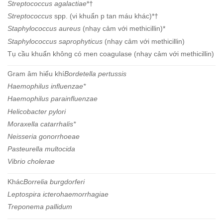
Streptococcus agalactiae
*†
Streptococcus
spp. (vi khuẩn p tan máu khác)*†
Staphylococcus aureus
(nhạy cảm với methicillin)*
Staphylococcus saprophyticus
(nhạy cảm với methicillin)
Tụ cầu khuẩn không có men coagulase (nhạy cảm với methicillin)
Gram âm hiểu khí
Bordetella pertussis
Haemophilus influenzae*
Haemophilus parainfluenzae
Helicobacter pylori
Moraxella catarrhalis*
Neisseria gonorrhoeae
Pasteurella multocida
Vibrio cholerae
Khác
Borrelia burgdorferi
Leptospira icterohaemorrhagiae
Treponema pallidum