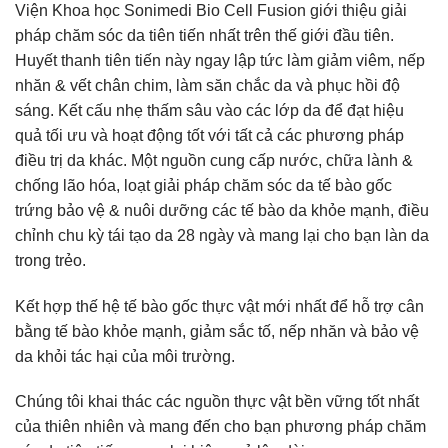
Viện Khoa học Sonimedi Bio Cell Fusion giới thiệu giải
pháp chăm sóc da tiên tiến nhất trên thế giới đầu tiên.
Huyết thanh tiên tiến này ngay lập tức làm giảm viêm, nếp
nhăn & vết chân chim, làm săn chắc da và phục hồi độ
sáng. Kết cấu nhẹ thấm sâu vào các lớp da để đạt hiệu
quả tối ưu và hoạt động tốt với tất cả các phương pháp
điều trị da khác. Một nguồn cung cấp nước, chữa lành &
chống lão hóa, loạt giải pháp chăm sóc da tế bào gốc
trứng bảo vệ & nuôi dưỡng các tế bào da khỏe mạnh, điều
chỉnh chu kỳ tái tạo da 28 ngày và mang lại cho bạn làn da
trong trẻo.
Kết hợp thế hệ tế bào gốc thực vật mới nhất để hỗ trợ cân
bằng tế bào khỏe mạnh, giảm sắc tố, nếp nhăn và bảo vệ
da khỏi tác hại của môi trường.
Chúng tôi khai thác các nguồn thực vật bền vững tốt nhất
của thiên nhiên và mang đến cho bạn phương pháp chăm