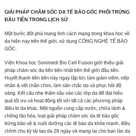
GIẢI PHÁP CHĂM SÓC DA TẾ BÀO GỐC PHÔI TRỨNG
ĐẦU TIÊN TRONG LỊCH SỬ
Một bước đột phá mang tính cách mạng trong khoa học về
da hiện nay trên thế giới, sử dụng CÔNG NGHỆ TẾ BÀO
GỐC.
Viện Khoa học Sonimedi Bio Cell Fusion giới thiệu giải
pháp chăm sóc da tiên tiến nhất trên thế giới đầu tiên.
Huyết thanh tiên tiến này ngay lập tức làm giảm viêm, nếp
nhăn & vết chân chim, làm săn chắc da và phục hồi độ
sáng. Kết cấu nhẹ thấm sâu vào các lớp da để đạt hiệu
quả tối ưu và hoạt động tốt với tất cả các phương pháp
điều trị da khác. Một nguồn cung cấp nước, chữa lành &
chống lão hóa, loạt giải pháp chăm sóc da tế bào gốc
trứng bảo vệ & nuôi dưỡng các tế bào da khỏe mạnh, điều
chỉnh chu kỳ tái tạo da 28 ngày và mang lại cho bạn làn da