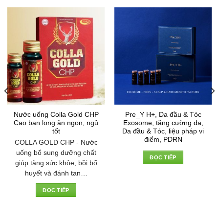
Nước uống Colla Gold CHP
Pre_Y H+, Da đầu & Tóc
Cao ban long ăn ngon, ngủ
Exosome, tăng cường da,
tốt
Da đầu & Tóc, liệu pháp vi
điểm, PDRN
COLLA GOLD CHP - Nước
uống bổ sung dưỡng chất
ĐỌC TIẾP
giúp tăng sức khỏe, bồi bổ
huyết và đánh tan…
ĐỌC TIẾP