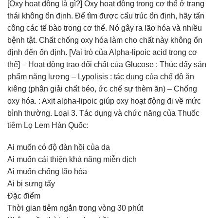
[Oxy hoạt động là gì?] Oxy hoạt động trong cơ thể ở trạng
thái không ổn định. Để tìm được cấu trúc ổn định, hãy tấn
công các tế bào trong cơ thể. Nó gây ra lão hóa và nhiều
bệnh tật. Chất chống oxy hóa làm cho chất này không ổn
định đến ổn định. [Vai trò của Alpha-lipoic acid trong cơ
thể] – Hoạt động trao đổi chất của Glucose : Thúc đẩy sản
phẩm năng lượng – Lypolisis : tác dụng của chế độ ăn
kiêng (phân giải chất béo, ức chế sự thèm ăn) – Chống
oxy hóa. : Axit alpha-lipoic giúp oxy hoạt động đi về mức
bình thường. Loại 3. Tác dụng và chức năng của Thuốc
tiêm Lọ Lem Hàn Quốc:
Ai muốn có độ đàn hồi của da
Ai muốn cải thiện khả năng miễn dịch
Ai muốn chống lão hóa
Ai bị sưng tấy
Đặc điểm
Thời gian tiêm ngắn trong vòng 30 phút