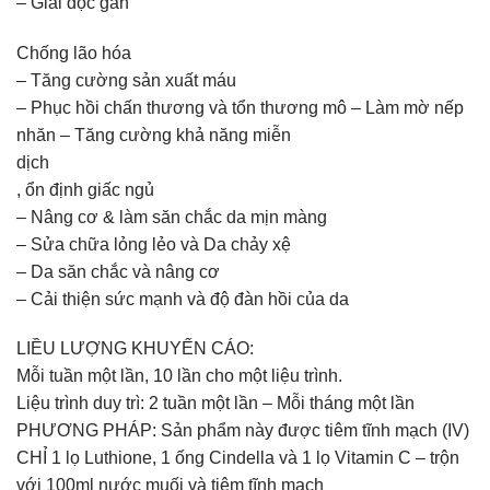
– Giải độc gan
Chống lão hóa
– Tăng cường sản xuất máu
– Phục hồi chấn thương và tổn thương mô – Làm mờ nếp
nhăn – Tăng cường khả năng miễn
dịch
, ổn định giấc ngủ
– Nâng cơ & làm săn chắc da mịn màng
– Sửa chữa lỏng lẻo và Da chảy xệ
– Da săn chắc và nâng cơ
– Cải thiện sức mạnh và độ đàn hồi của da
LIỀU LƯỢNG KHUYẾN CÁO:
Mỗi tuần một lần, 10 lần cho một liệu trình.
Liệu trình duy trì: 2 tuần một lần – Mỗi tháng một lần
PHƯƠNG PHÁP: Sản phẩm này được tiêm tĩnh mạch (IV)
CHỈ 1 lọ Luthione, 1 ống Cindella và 1 lọ Vitamin C – trộn
với 100ml nước muối và tiêm tĩnh mạch