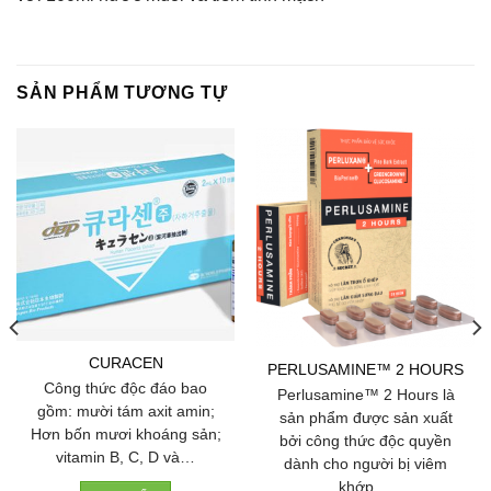
SẢN PHẨM TƯƠNG TỰ
CURACEN
PERLUSAMINE™ 2 HOURS
Công thức độc đáo bao
Perlusamine™ 2 Hours là
gồm: mười tám axit amin;
sản phẩm được sản xuất
Hơn bốn mươi khoáng sản;
bởi công thức độc quyền
vitamin B, C, D và…
dành cho người bị viêm
khớp.…