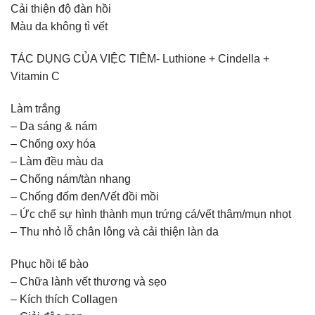
Cải thiện độ đàn hồi
Màu da không tì vết
TÁC DỤNG CỦA VIỆC TIÊM- Luthione + Cindella +
Vitamin C
Làm trắng
– Da sáng & nám
– Chống oxy hóa
– Làm đều màu da
– Chống nám/tàn nhang
– Chống đốm đen/Vết đồi mồi
– Ức chế sự hình thành mụn trứng cá/vết thâm/mụn nhọt
– Thu nhỏ lỗ chân lông và cải thiện làn da
Phục hồi tế bào
– Chữa lành vết thương và sẹo
– Kích thích Collagen