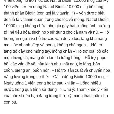
Viên uống hỗ trợ mọc tóc Natrol Biotin 10.000 mcg của Mỹ
100 viên – Viên uống Natrol Biotin 10.000 mcg bổ sung
thành phần Biotin (còn gọi là vitamin H) – vốn được biết
đến là là vitamin quan trọng cho tóc và móng. Natrol Biotin
10000 mcg không chứa phụ gia gây hại, không ảnh hưởng
tới hệ tiêu hóa, thích hợp sử dụng cho cả nam và nữ. – Hỗ
trợ ngăn ngừa và hỗ trợ các vấn đề về tóc, tăng khả năng
mọc tóc nhanh, đẹp và bóng, không chẻ ngọn. – Hỗ trợ
tăng độ dày cho móng tay, móng chân – Hỗ trợ loại bỏ các
mụn trứng cá, mang đến làn da trắng hồng – Hỗ trợ phục
hồi các vấn đề về thần kinh như mất ngủ, lo lắng, bồn
chồn, biếng ăn, buồn nôn. – Hỗ trợ sản xuất và chuyển hóa
năng lượng trong cơ thể. – Cách dùng Biotin 10000 mcg –
Ngày uống 1 viên trong hoặc sau khi ăn – Uống nhiều
nước trong quá trình sử dụng => Chú ý: Tham khảo ý kiến
của bác sĩ nếu bạn đang trong thời kỳ mang thai hoặc cho
con bú.