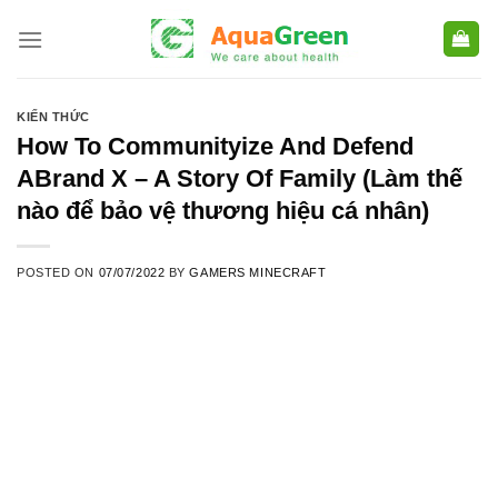
Skip
to
content
KIẾN THỨC
How To Communityize And Defend
ABrand X – A Story Of Family (Làm thế
nào để bảo vệ thương hiệu cá nhân)
POSTED ON
07/07/2022
BY
GAMERS MINECRAFT