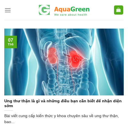
Skip
to
content
07
Th6
Ung thư thận là gì và những điều bạn cần biết để nhận diện
sớm
Bài viết cung cấp kiến thức y khoa chuyên sâu về ung thư thận,
bao...