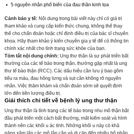
5 nguyên nhân phổ biến của đau thần kinh tọa
Cảnh báo y tế:
Nội dung trong bài viết này chỉ có giá trị
tham khảo và cung cấp kiến thức chung, không thể thay
thế cho chẩn đoán hoặc chỉ định điều trị của bác sĩ chuyên
khoa. Hãy tham khảo ý kiến chuyên gia y tế để có thông tin
chính xác nhất cho tình trạng sức khỏe của bạn.
Tóm tắt nội dung chính:
Ung thư thận là sự phát triển bất
thường của các tế bào trong thận, thường gặp nhất là ung
thư tế bào thận (RCC). Các dấu hiệu cần lưu ý bao gồm
tiểu ra máu, đau hông lưng và sụt cân không rõ nguyên
nhân. Việc thăm khám và chẩn đoán sớm sẽ quyết định
lớn đến tiên lượng điều trị.
Giải thích chi tiết về bệnh lý ung thư thận
Ung thư thận là tình trạng các tế bào trong nhu mô thận bắt
đầu phát triển một cách bất thường, mất kiểm soát và hình
thành nên các khối u ác tính. Những khối u này có khả
năng xâm lấn các mô lân cận và di căn đến nhiều bộ phận