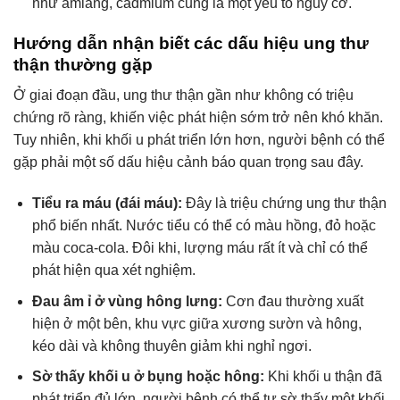
như amiăng, cadmium cũng là một yếu tố nguy cơ.
Hướng dẫn nhận biết các dấu hiệu ung thư
thận thường gặp
Ở giai đoạn đầu, ung thư thận gần như không có triệu
chứng rõ ràng, khiến việc phát hiện sớm trở nên khó khăn.
Tuy nhiên, khi khối u phát triển lớn hơn, người bệnh có thể
gặp phải một số dấu hiệu cảnh báo quan trọng sau đây.
Tiểu ra máu (đái máu):
Đây là triệu chứng ung thư thận
phổ biến nhất. Nước tiểu có thể có màu hồng, đỏ hoặc
màu coca-cola. Đôi khi, lượng máu rất ít và chỉ có thể
phát hiện qua xét nghiệm.
Đau âm ỉ ở vùng hông lưng:
Cơn đau thường xuất
hiện ở một bên, khu vực giữa xương sườn và hông,
kéo dài và không thuyên giảm khi nghỉ ngơi.
Sờ thấy khối u ở bụng hoặc hông:
Khi khối u thận đã
phát triển đủ lớn, người bệnh có thể tự sờ thấy một khối