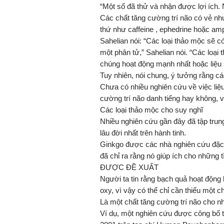
“Một số đã thử và nhận được lợi ích. 
Các chất tăng cường trí não có vẻ như
thứ như caffeine , ephedrine hoặc am
Sahelian nói: “Các loại thảo mộc sẽ c
một phân tử,” Sahelian nói. “Các loại
chúng hoạt động mạnh nhất hoặc liệu 
Tuy nhiên, nói chung, ý tưởng rằng c
Chưa có nhiều nghiên cứu về việc liệu
cường trí não danh tiếng hay không, v
Các loại thảo mộc cho suy nghĩ
Nhiều nghiên cứu gần đây đã tập trung
lâu đời nhất trên hành tinh.
Ginkgo được các nhà nghiên cứu đặc bi
đã chỉ ra rằng nó giúp ích cho những
ĐƯỢC ĐỀ XUẤT
Người ta tin rằng bạch quả hoạt động
oxy, vì vậy có thể chỉ cần thiếu một 
Là một chất tăng cường trí não cho n
Ví dụ, một nghiên cứu được công bố 