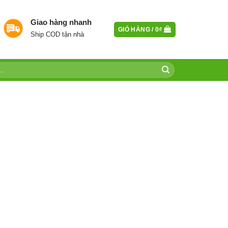
Giao hàng nhanh
GIỎ HÀNG /
0
₫
Ship COD tận nhà