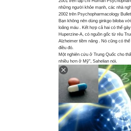
2001 trên tạp chí Human Psychopharma
những người khỏe mạnh, các nhà nghi
2002 trên Psychopharmacology Bulleti
Bạn không nên dùng ginkgo biloba với
loãng máu . Kết hợp cả hai có thể gâ
Huperzine-A, có nguồn gốc từ rêu Tru
Alzheimer tiềm năng . Nó cũng có th
điều đó.
Một nghiên cứu ở Trung Quốc cho thấy
nhiều hơn ở Mỹ”, Sahelian nói.