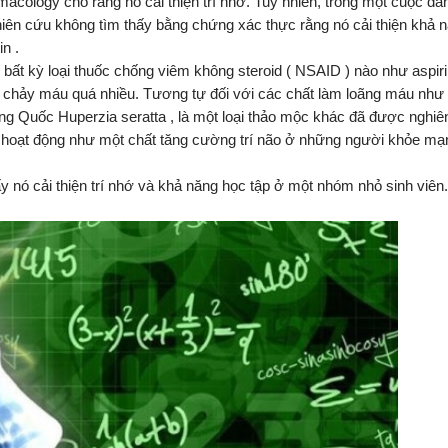
cology cho rằng nó cải thiện trí nhớ. Tuy nhiên, trong một cuộc đá
ên cứu không tìm thấy bằng chứng xác thực rằng nó cải thiện khả 
n .
 bất kỳ loại thuốc chống viêm không steroid ( NSAID ) nào như aspir
y chảy máu quá nhiều. Tương tự đối với các chất làm loãng máu như w
ng Quốc Huperzia seratta , là một loại thảo mộc khác đã được nghiên
ể hoạt động như một chất tăng cường trí não ở những người khỏe mạ
 nó cải thiện trí nhớ và khả năng học tập ở một nhóm nhỏ sinh viê