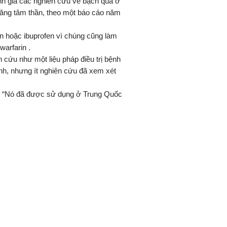
nh giá các nghiên cứu về bạch quả ở
năng tâm thần, theo một báo cáo năm
in hoặc ibuprofen vì chúng cũng làm
arfarin .
 cứu như một liệu pháp điều trị bệnh
nh, nhưng ít nghiên cứu đã xem xét
n. “Nó đã được sử dụng ở Trung Quốc