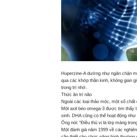
Huperzine-A dường như ngăn chặn một 
qua các khớp thần kinh, không gian giữ
trong trí nhớ.
Thức ăn trí não
Ngoài các loại thảo mộc, một số chất
Một axit béo omega-3 được tìm thấy t
sinh. DHA cũng có thể hoạt động như m
Ông nói: “Điều thú vị là lớp màng tron
Một đánh giá năm 1999 về các nghiên
cần thiết cho chức năng bình thường c