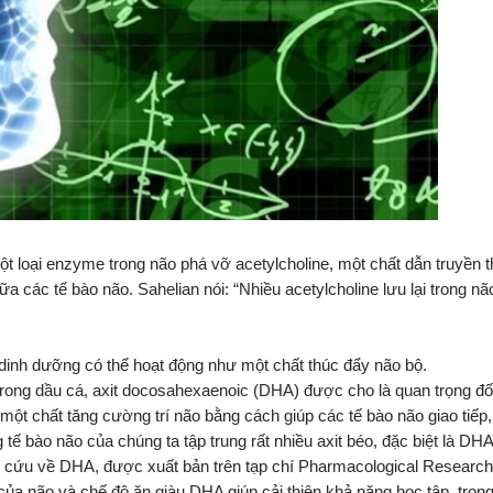
loại enzyme trong não phá vỡ acetylcholine, một chất dẫn truyền th
a các tế bào não. Sahelian nói: “Nhiều acetylcholine lưu lại trong nã
 dinh dưỡng có thể hoạt động như một chất thúc đẩy não bộ.
rong dầu cá, axit docosahexaenoic (DHA) được cho là quan trọng đối 
ột chất tăng cường trí não bằng cách giúp các tế bào não giao tiếp,
g tế bào não của chúng ta tập trung rất nhiều axit béo, đặc biệt là DHA
 cứu về DHA, được xuất bản trên tạp chí Pharmacological Research 
ủa não và chế độ ăn giàu DHA giúp cải thiện khả năng học tập, tron