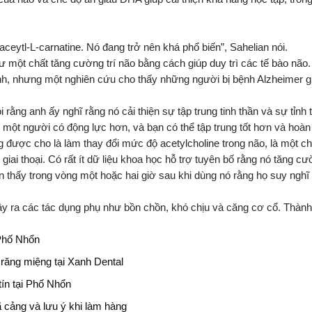
 aceytl-L-carnatine. Nó đang trở nên khá phổ biến”, Sahelian nói.
hư một chất tăng cường trí não bằng cách giúp duy trì các tế bào não.
h, nhưng một nghiên cứu cho thấy những người bị bệnh Alzheimer gi
rằng anh ấy nghĩ rằng nó cải thiện sự tập trung tinh thần và sự tỉnh 
o một người có động lực hơn, và bạn có thể tập trung tốt hơn và hoà
được cho là làm thay đổi mức độ acetylcholine trong não, là một ch
iai thoại. Có rất ít dữ liệu khoa học hỗ trợ tuyên bố rằng nó tăng cườ
n thấy trong vòng một hoặc hai giờ sau khi dùng nó rằng họ suy ngh
ây ra các tác dụng phụ như bồn chồn, khó chịu và căng cơ cổ. Thàn
Phố Nhổn
răng miệng tại Xanh Dental
ín tại Phố Nhổn
 cảng và lưu ý khi làm hàng