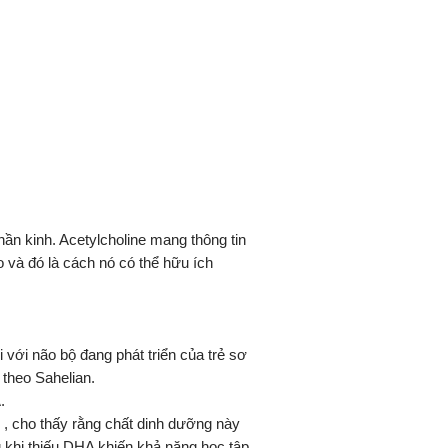
ần kinh. Acetylcholine mang thông tin
o và đó là cách nó có thể hữu ích
với não bộ đang phát triển của trẻ sơ
 theo Sahelian.
.
, cho thấy rằng chất dinh dưỡng này
g khi thiếu DHA khiến khả năng học tập