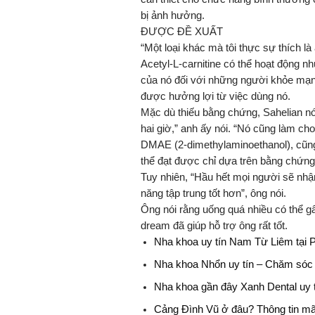
bị ảnh hưởng.
ĐƯỢC ĐỀ XUẤT
“Một loại khác mà tôi thực sự thích là
Acetyl-L-carnitine có thể hoạt động n
của nó đối với những người khỏe mạn
được hưởng lợi từ việc dùng nó.
Mặc dù thiếu bằng chứng, Sahelian nói 
hai giờ,” anh ấy nói. “Nó cũng làm ch
DMAE (2-dimethylaminoethanol), cũng 
thể đạt được chỉ dựa trên bằng chứng g
Tuy nhiên, “Hầu hết mọi người sẽ nhậ
năng tập trung tốt hơn”, ông nói.
Ông nói rằng uống quá nhiều có thể g
dream đã giúp hỗ trợ ông rất tốt.
Nha khoa uy tín Nam Từ Liêm tại 
Nha khoa Nhổn uy tín – Chăm sóc 
Nha khoa gần đây Xanh Dental uy t
Cảng Đình Vũ ở đâu? Thông tin mã