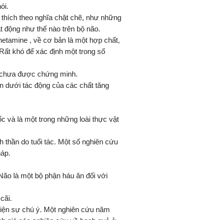
ói.
h thích theo nghĩa chặt chẽ, như những
t động như thế nào trên bộ não.
hetamine , về cơ bản là một hợp chất,
 Rất khó để xác định một trong số
ẫn chưa được chứng minh.
ơn dưới tác động của các chất tăng
c và là một trong những loài thực vật
 thần do tuổi tác. Một số nghiên cứu
háp.
Não là một bộ phận háu ăn đối với
cãi.
hiện sự chú ý. Một nghiên cứu năm