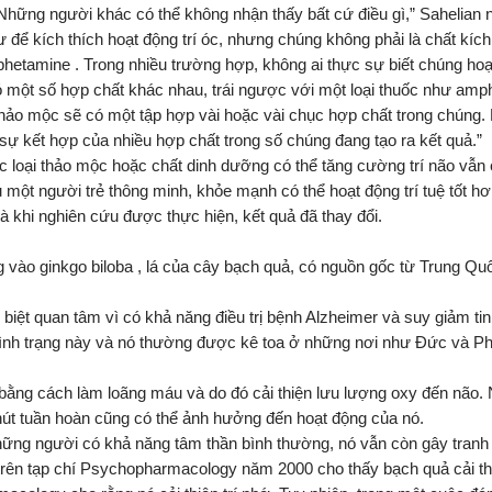
Những người khác có thể không nhận thấy bất cứ điều gì,” Sahelian n
 để kích thích hoạt động trí óc, nhưng chúng không phải là chất kíc
phetamine . Trong nhiều trường hợp, không ai thực sự biết chúng hoạ
ó một số hợp chất khác nhau, trái ngược với một loại thuốc như amp
 thảo mộc sẽ có một tập hợp vài hoặc vài chục hợp chất trong chúng.
sự kết hợp của nhiều hợp chất trong số chúng đang tạo ra kết quả.”
ác loại thảo mộc hoặc chất dinh dưỡng có thể tăng cường trí não v
 một người trẻ thông minh, khỏe mạnh có thể hoạt động trí tuệ tốt h
à khi nghiên cứu được thực hiện, kết quả đã thay đổi.
 vào ginkgo biloba , lá của cây bạch quả, có nguồn gốc từ Trung Quố
ệt quan tâm vì có khả năng điều trị bệnh Alzheimer và suy giảm tinh
 tình trạng này và nó thường được kê toa ở những nơi như Đức và P
 bằng cách làm loãng máu và do đó cải thiện lưu lượng oxy đến não. 
chút tuần hoàn cũng có thể ảnh hưởng đến hoạt động của nó.
hững người có khả năng tâm thần bình thường, nó vẫn còn gây tranh 
trên tạp chí Psychopharmacology năm 2000 cho thấy bạch quả cải t