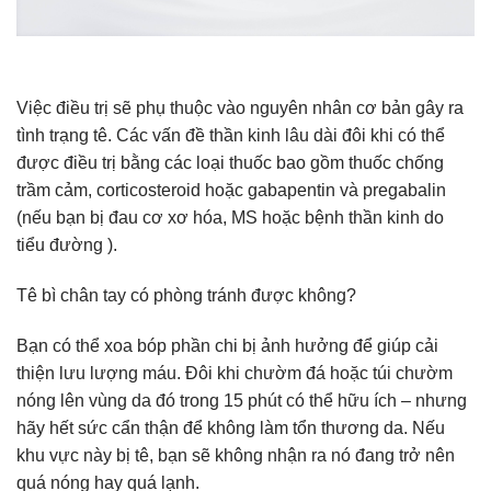
Việc điều trị sẽ phụ thuộc vào nguyên nhân cơ bản gây ra
tình trạng tê. Các vấn đề thần kinh lâu dài đôi khi có thể
được điều trị bằng các loại thuốc bao gồm thuốc chống
trầm cảm, corticosteroid hoặc gabapentin và pregabalin
(nếu bạn bị đau cơ xơ hóa, MS hoặc bệnh thần kinh do
tiểu đường ).
Tê bì chân tay có phòng tránh được không?
Bạn có thể xoa bóp phần chi bị ảnh hưởng để giúp cải
thiện lưu lượng máu. Đôi khi chườm đá hoặc túi chườm
nóng lên vùng da đó trong 15 phút có thể hữu ích – nhưng
hãy hết sức cẩn thận để không làm tổn thương da. Nếu
khu vực này bị tê, bạn sẽ không nhận ra nó đang trở nên
quá nóng hay quá lạnh.