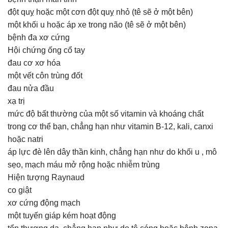
đột quỵ hoặc một cơn đột quỵ nhỏ (tê sẽ ở một bên)
một khối u hoặc áp xe trong não (tê sẽ ở một bên)
bệnh đa xơ cứng
Hội chứng ống cổ tay
đau cơ xơ hóa
một vết côn trùng đốt
đau nửa đầu
xạ trị
mức độ bất thường của một số vitamin và khoáng chất
trong cơ thể bạn, chẳng hạn như vitamin B-12, kali, canxi
hoặc natri
áp lực đè lên dây thần kinh, chẳng hạn như do khối u , mô
sẹo, mạch máu mở rộng hoặc nhiễm trùng
Hiện tượng Raynaud
co giật
xơ cứng động mạch
một tuyến giáp kém hoạt động