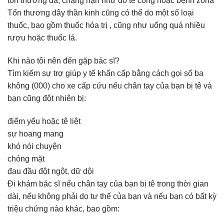
tổn thương da, chẳng hạn như do tê cóng hoặc bệnh zona
Tổn thương dây thần kinh cũng có thể do một số loại
thuốc, bao gồm thuốc hóa trị , cũng như uống quá nhiều
rượu hoặc thuốc lá.
Khi nào tôi nên đến gặp bác sĩ?
Tìm kiếm sự trợ giúp y tế khẩn cấp bằng cách gọi số ba
không (000) cho xe cấp cứu nếu chân tay của bạn bị tê và
bạn cũng đột nhiên bị:
điểm yếu hoặc tê liệt
sự hoang mang
khó nói chuyện
chóng mặt
đau đầu đột ngột, dữ dội
Đi khám bác sĩ nếu chân tay của bạn bị tê trong thời gian
dài, nếu không phải do tư thế của bạn và nếu bạn có bất kỳ
triệu chứng nào khác, bao gồm: